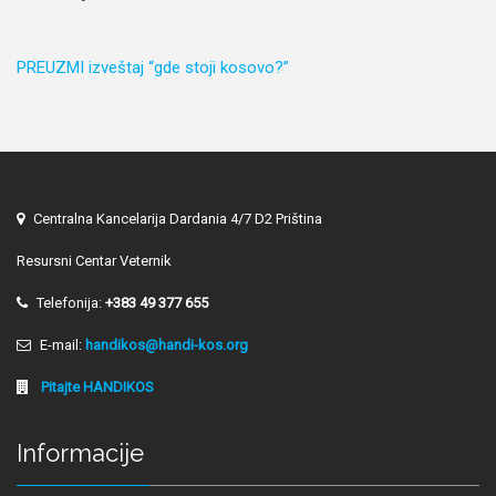
PREUZMI izveš­taj “gde sto­ji kosovo?”
Centralna Kancelarija Dardania 4/7 D2 Priština
Resursni Centar Veternik
Telefonija:
+383 49 377 655
E-mail:
handikos@handi-kos.org
Pitajte HANDIKOS
Informacije