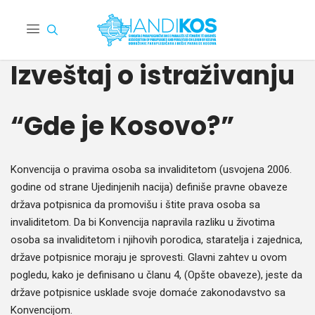
Izveštaj o istraživanju
“Gde je Kosovo?”
Kon­ven­ci­ja o prav­i­ma oso­ba sa inva­lidite­tom (usvo­je­na 2006.
godine od strane Ujed­in­jenih naci­ja) definiše pravne obaveze
drža­va pot­pis­ni­ca da pro­movišu i štite pra­va oso­ba sa
inva­lidite­tom. Da bi Kon­ven­ci­ja naprav­i­la raz­liku u živ­o­ti­ma
oso­ba sa inva­lidite­tom i nji­hovih porod­i­ca, staratel­ja i zajed­ni­ca,
države pot­pis­nice mora­ju je sprovesti. Glavni zahtev u ovom
pogle­du, kako je defin­isano u članu 4, (Opšte obaveze), jeste da
države pot­pis­nice usklade svo­je domaće zakon­o­davst­vo sa
Konvencijom.