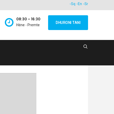
-Sq
-En
-Sr
08:30 – 16:30
DHURONI TANI
Hëne - Premte