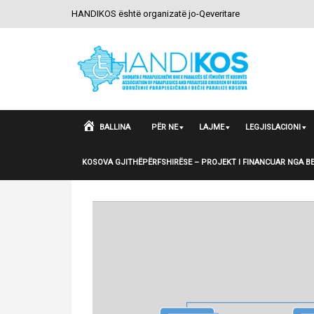
HANDIKOS është organizatë jo-Qeveritare
BALLINA
PËR NE
LAJME
LEGJISLACIONI
KOSOVA GJITHËPËRFSHIRËSE – PROJEKT I FINANCUAR NGA B