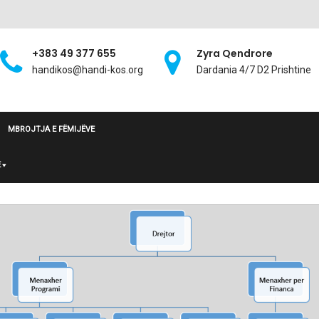
+383 49 377 655
Zyra Qendrore
handikos@handi-kos.org
Dardania 4/7 D2 Prishtine
MBROJTJA E FËMIJËVE
E