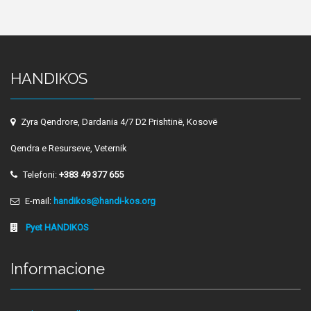
HANDIKOS
Zyra Qendrore, Dardania 4/7 D2 Prishtinë, Kosovë
Qendra e Resurseve, Veternik
Telefoni:
+383 49 377 655
E-mail:
handikos@handi-kos.org
Pyet HANDIKOS
Informacione