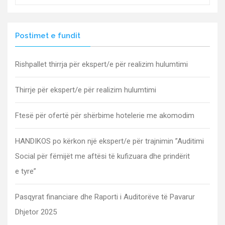
Postimet e fundit
Rishpallet thirrja për ekspert/e për realizim hulumtimi
Thirrje për ekspert/e për realizim hulumtimi
Ftesë për ofertë për shërbime hotelerie me akomodim
HANDIKOS po kërkon një ekspert/e për trajnimin ”Auditimi
Social për fëmijët me aftësi të kufizuara dhe prindërit
e tyre”
Pasqyrat financiare dhe Raporti i Auditorëve të Pavarur
Dhjetor 2025