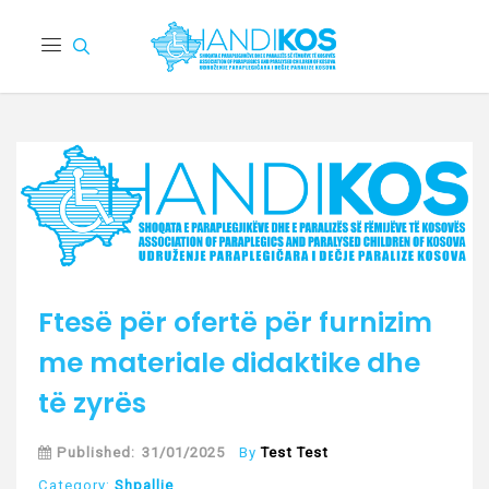
Ftesë për ofertë për furnizim
me materiale didaktike dhe
të zyrës
Published:
31/01/2025
By
Test Test
Category:
Shpallje