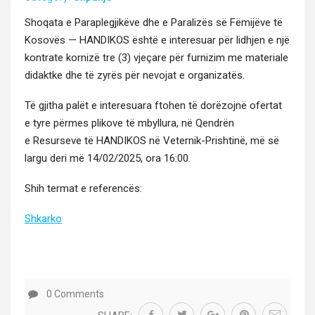
Shoqa­ta e Para­plegjikëve dhe e Par­al­izës së Fëmi­jëve të
Kosovës — HANDIKOS është e intere­suar për lid­hjen e një
kon­trate kornizë tre (3) vjeçare për furniz­im me mate­ri­ale
didak­tke dhe të zyrës për nevo­jat e organizatës.
Të gjitha palët e intere­suara fto­hen të dorë­zo­jnë ofer­tat
e tyre përmes plikove të mbyl­lu­ra, në Qen­drën
e Resur­se­ve të HANDIKOS në Vet­ernik-Prisht­inë, më së
largu deri më 14/02/2025, ora 16:00.
Shih ter­mat e referencës:
Shkarko
0 Comments