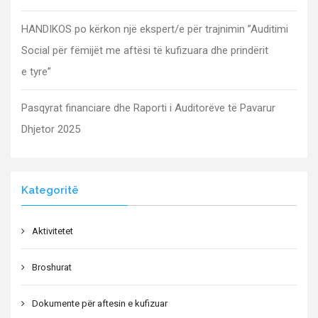
HANDIKOS po kërkon një ekspert/e për trajnimin ”Auditimi
Social për fëmijët me aftësi të kufizuara dhe prindërit
e tyre”
Pasqyrat financiare dhe Raporti i Auditorëve të Pavarur
Dhjetor 2025
Kategoritë
Aktivitetet
Broshurat
Dokumente për aftesin e kufizuar