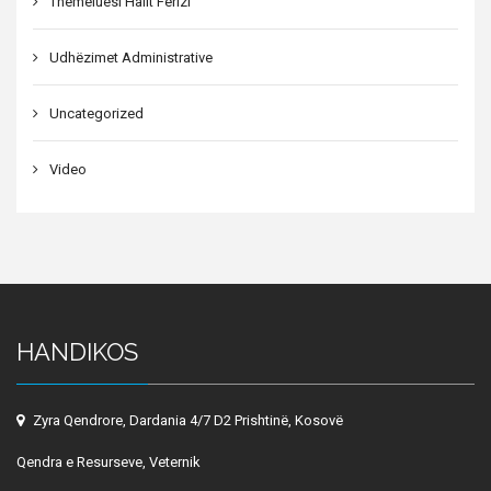
Themeluesi Halit Ferizi
Udhëzimet Administrative
Uncategorized
Video
HANDIKOS
Zyra Qendrore, Dardania 4/7 D2 Prishtinë, Kosovë
Qendra e Resurseve, Veternik