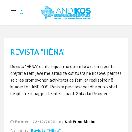
REVISTA “HËNA”
Revista ‘’HËNA’’ është kri­juar me qël­lim të avokim­it për të
drej­tat e fëmi­jëve me aftësi të kufizuara në Kosovë, përmes
së cilës pro­movo­hen aktivitetet që fëmi­jët real­i­zo­jnë në
kuadër të HANDIKOS. Revista përditë­so­het dhe pub­liko­het
në çdo tre muaj, për të intere­suar­it. Shkarko Revisten
Posted:
23/12/2020
By
Kaltërina Misini
Category:
Revista ''Hëna''