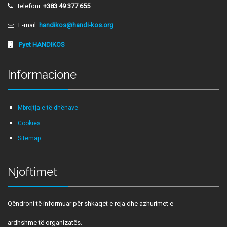
Telefoni:
+383 49 377 655
E-mail:
handikos@handi-kos.org
Pyet HANDIKOS
Informacione
Mbrojtja e të dhënave
Cookies.
Sitemap
Njoftimet
Qëndroni të informuar për shkaqet e reja dhe azhurimet e
ardhshme të organizatës.