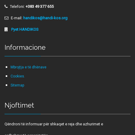
Telefoni:
+383 49 377 655
E-mail:
handikos@handi-kos.org
Pyet HANDIKOS
Informacione
Mbrojtja e të dhënave
Cookies.
Sitemap
Njoftimet
Qëndroni të informuar për shkaqet e reja dhe azhurimet e