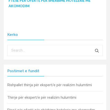
FTESË PËR OFERTË PËR SHËRBIME HOTELERIE ME
AKOMODIM
Kerko
Postimet e fundit
Rishpallet thirrja për ekspert/e për realizim hulumtimi
Thirrje për ekspert/e për realizim hulumtimi
Ftesë për ofertë për shërbime hotelerie me akomodim