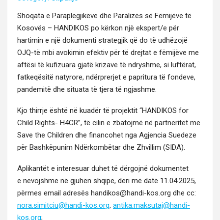
Shoqa­ta e Para­plegjikëve dhe Par­al­izës së Fëmi­jëve të
Kosovës – HANDIKOS po kërkon një ekspert/e për
har­timin e një doku­men­ti strategjik që do të udhë­zo­jë
OJQ-të mbi avokimin efek­tiv për të drej­tat e fëmi­jëve me
aftësi të kufizuara gjatë krizave të ndryshme, si luftërat,
fatke­qësitë naty­rore, ndër­pre­rjet e paprit­u­ra të fondeve,
pan­demitë dhe sit­u­a­ta të tjera të ngjashme.
Kjo thirrje është në kuadër të pro­jek­tit “HANDIKOS for
Child Rights- H4CR”, të cilin e zba­to­jmë në part­ner­itet me
Save the Chil­dren dhe finan­co­het nga Agjen­cia Suedeze
për Bashkëpunim Ndërkom­bë­tar dhe Zhvil­lim (SIDA).
Aplikan­tët e intere­suar duhet të dër­go­jnë doku­mentet
e nevo­jshme në gjuhën shqipe, deri më datë 11.04.2025,
përmes email adresës handikos@handi-kos.org dhe cc:
nora.simitciu@handi-kos.org
,
antika.maksutaj@handi-
kos.org
;