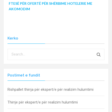
FTESË PËR OFERTË PËR SHËRBIME HOTELERIE ME
AKOMODIM
Kerko
Postimet e fundit
Rishpallet thirrja për ekspert/e për realizim hulumtimi
Thirrje për ekspert/e për realizim hulumtimi