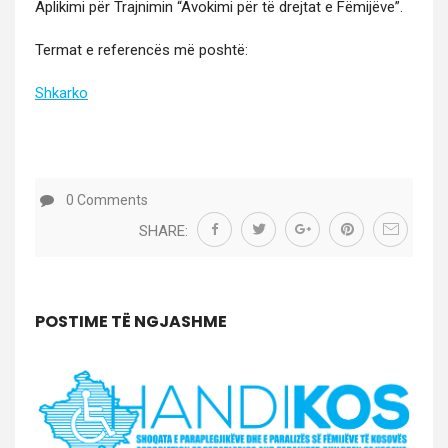
Apliki­mi për Tra­jn­imin “Avoki­mi për të drej­tat e Fëmijëve”.
Ter­mat e ref­er­encës më poshtë:
Shkarko
0 Comments
POSTIME TË NGJASHME