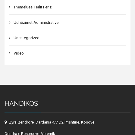
Themeluesi Halit Ferizi
Udhëzimet Administrative
Uncategorized
Video
HANDIKOS
Zyra Qendrore, Dardania 4/7 D2 Prishtinë, Kosovë
Qendra e Resurseve, Veternik