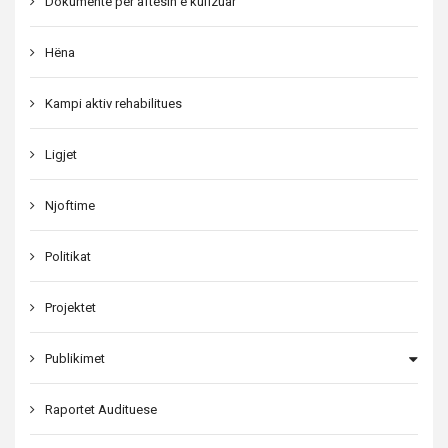
Dokumente për aftesin e kufizuar
Hëna
Kampi aktiv rehabilitues
Ligjet
Njoftime
Politikat
Projektet
Publikimet
Raportet Audituese