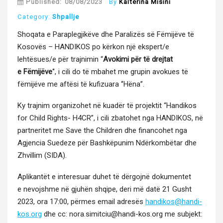
Published:
08/08/2023
By
Kaltërina Misini
Category:
Shpallje
Shoqa­ta e Para­plegjikëve dhe Par­al­izës së Fëmi­jëve të
Kosovës – HANDIKOS po kërkon një ekspert/e
lehtësues/e për tra­jn­imin “
Avoki­mi për të drej­tat
e Fëmi­jëve
‘’, i cili do të mba­het me grupin avokues të
fëmi­jëve me aftësi të kufizuara ‘’Hëna’’.
Ky tra­jn­im orga­ni­zo­het në kuadër të pro­jek­tit “Hand­ikos
for Child Rights- H4CR”, i cili zba­to­het nga HANDIKOS, në
part­ner­itet me Save the Chil­dren dhe finan­co­het nga
Agjen­cia Suedeze për Bashkëpunim Ndërkom­bë­tar dhe
Zhvil­lim (SIDA).
Aplikan­tët e intere­suar duhet të dër­go­jnë doku­mentet
e nevo­jshme në gjuhën shqipe, deri më datë 21 Gusht
2023, ora 17:00, përmes email adresës
handikos@handi-
kos.org
dhe cc: nora.simitciu@handi-kos.org me sub­jekt: