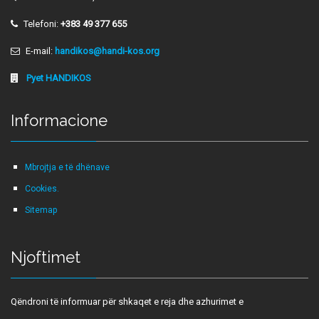
Telefoni:
+383 49 377 655
E-mail:
handikos@handi-kos.org
Pyet HANDIKOS
Informacione
Mbrojtja e të dhënave
Cookies.
Sitemap
Njoftimet
Qëndroni të informuar për shkaqet e reja dhe azhurimet e