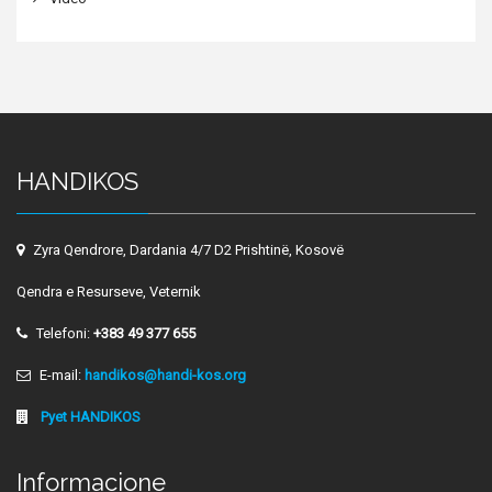
HANDIKOS
Zyra Qendrore, Dardania 4/7 D2 Prishtinë, Kosovë
Qendra e Resurseve, Veternik
Telefoni:
+383 49 377 655
E-mail:
handikos@handi-kos.org
Pyet HANDIKOS
Informacione