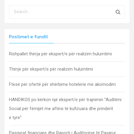
Postimet e fundit
Rishpallet thirrja për ekspert/e për realizim hulumtimi
Thirrje për ekspert/e për realizim hulumtimi
Ftesë për ofertë për shërbime hotelerie me akomodim
HANDIKOS po kërkon një ekspert/e për trajnimin ”Auditimi
Social për fëmijët me aftësi të kufizuara dhe prindërit
e tyre”
Pasqyrat financiare dhe Raporti i Auditorëve të Pavarur