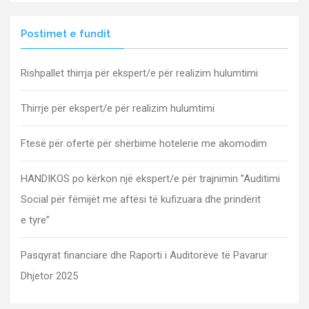
Postimet e fundit
Rishpallet thirrja për ekspert/e për realizim hulumtimi
Thirrje për ekspert/e për realizim hulumtimi
Ftesë për ofertë për shërbime hotelerie me akomodim
HANDIKOS po kërkon një ekspert/e për trajnimin ”Auditimi
Social për fëmijët me aftësi të kufizuara dhe prindërit
e tyre”
Pasqyrat financiare dhe Raporti i Auditorëve të Pavarur
Dhjetor 2025