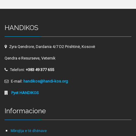
HANDIKOS
Zyra Qendrore, Dardania 4/7 D2 Prishtinë, Kosovë
Qendra e Resurseve, Veternik
Telefoni:
+383 49 377 655
E-mail:
handikos@handi-kos.org
Pyet HANDIKOS
Informacione
Mbrojtja e të dhënave